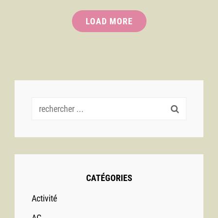
Du
LOAD MORE
Club:
Thème
« Insolite »
Recherche
pour :
CATÉGORIES
Activité
AG