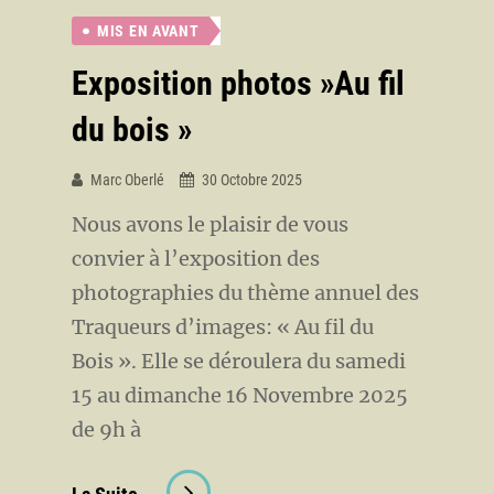
Annuelle
MIS EN AVANT
Des
Traqueurs
Exposition photos »Au fil
D’Images
du bois »
Marc Oberlé
30 Octobre 2025
Nous avons le plaisir de vous
convier à l’exposition des
photographies du thème annuel des
Traqueurs d’images: « Au fil du
Bois ». Elle se déroulera du samedi
15 au dimanche 16 Novembre 2025
de 9h à
Exposition