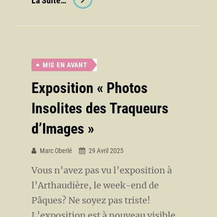
La Suite…
Photos »Au
Fil
Du
Bois »
MIS EN AVANT
Exposition « Photos
Insolites des Traqueurs
d’Images »
Marc Oberlé
29 Avril 2025
Vous n’avez pas vu l’exposition à
l’Arthaudière, le week-end de
Pâques? Ne soyez pas triste!
L’exposition est à nouveau visible,