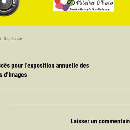
es
o
Non Classé
T
ccès pour l’exposition annuelle des
s d’Images
Laisser un commentair