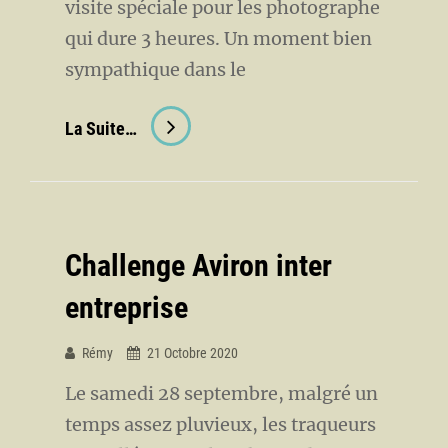
visite spéciale pour les photographe
qui dure 3 heures. Un moment bien
sympathique dans le
Sortie
La Suite…
À
La
Grotte
De
Challenge Aviron inter
Choranche
entreprise
Rémy
21 Octobre 2020
Le samedi 28 septembre, malgré un
temps assez pluvieux, les traqueurs