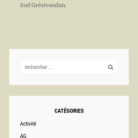
Sud Grésivaudan.
Recherche
pour :
CATÉGORIES
Activité
AG