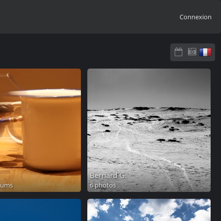
Connexion
Bernard G.
bums
6 photos