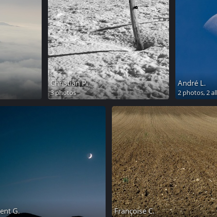
Christian P.
André L.
3 photos
2 photos,
2 a
ent G.
Françoise C.