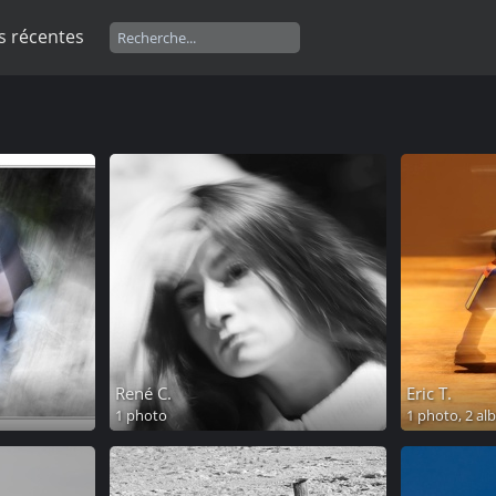
s récentes
René C.
Eric T.
1 photo
1 photo,
2 al