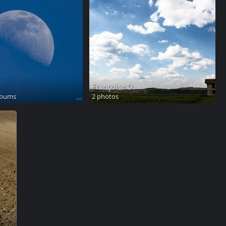
Françoise D.
lbums
2 photos