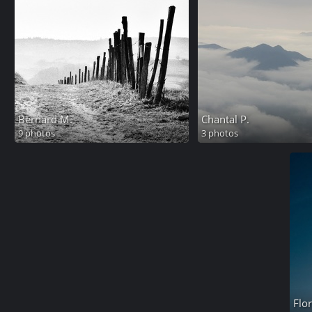
Bernard M.
Chantal P.
9 photos
3 photos
Flor