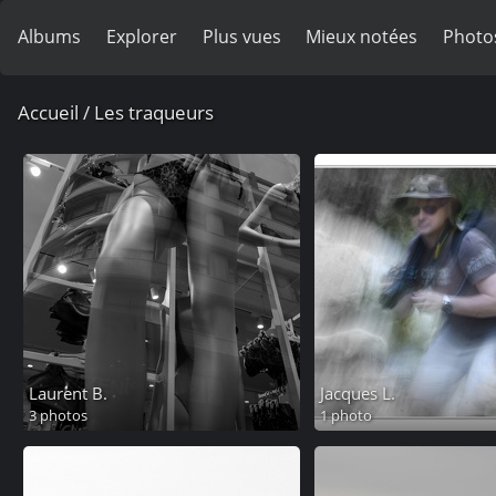
Albums
Explorer
Plus vues
Mieux notées
Photo
Accueil
/
Les traqueurs
Laurent B.
Jacques L.
3 photos
1 photo