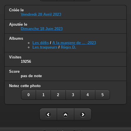
Créée le
Vendredi 28 Avril 2023
Ajoutée le
Dimanche 18 Juin 2023
Albums
Les défis
/
A la maniere de ... -2023
Les traqueurs
/
Régis D.
Visites
19256
Score
pas de note
Notez cette photo
0
1
2
3
4
5