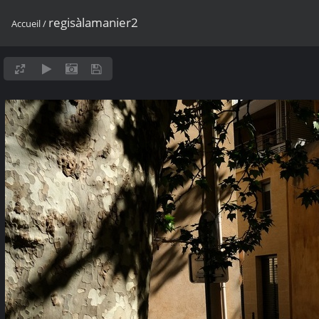
regisàlamanier2
Accueil
/