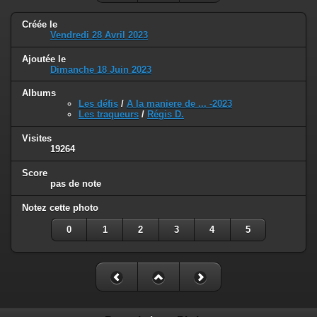
Créée le
Vendredi 28 Avril 2023
Ajoutée le
Dimanche 18 Juin 2023
Albums
Les défis
/
A la maniere de ... -2023
Les traqueurs
/
Régis D.
Visites
19264
Score
pas de note
Notez cette photo
0
1
2
3
4
5