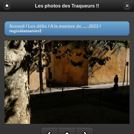
Les photos des Traqueurs !!
Accueil
/
Les défis
/
A la maniere de ... -2023
/
regisàlamanier2