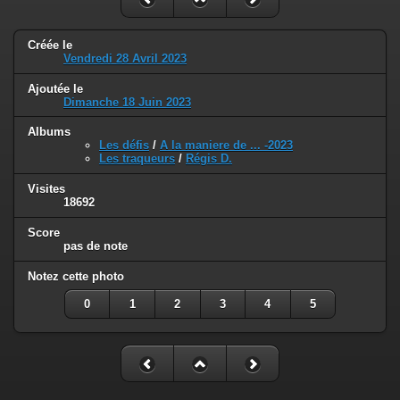
Créée le
Vendredi 28 Avril 2023
Ajoutée le
Dimanche 18 Juin 2023
Albums
Les défis
/
A la maniere de ... -2023
Les traqueurs
/
Régis D.
Visites
18692
Score
pas de note
Notez cette photo
0
1
2
3
4
5