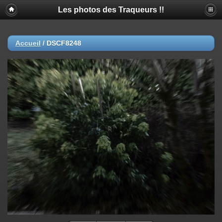
Les photos des Traqueurs !!
Accueil
/
DSCF8248